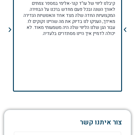
קיבלנו ליווי של עו"ד קנר-אלימי במספר צמתים
למזל
לאורך השנה ובכל פעם מחדש ברכנו על הבחירה.
ומה
המקצועיות החדה שלה מצד אחד והאנושיות הנדירה
בידי
מאידך, העניקו לנו בדיוק את מה שהיינו זקוקים לו.
אמינ
עבור הגן שלנו הליווי שלה היה משמעותי מאוד. לא
הראש
יכולה לדמיין איך היינו מסתדרים בלעדיה.
האלה
שמאו
המש
החינ
מאח
עבר
שגל 
בעו
ככה)
צור איתנו קשר