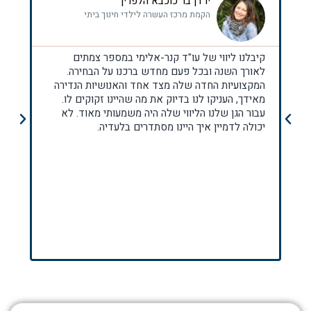
ירדן בר כוכבא הלפרין
הקמת מרכז העשרה לילדי חינוך ביתי
קיבלנו ליווי של עו"ד קנר-אלימי במספר צמתים
למזל
לאורך השנה ובכל פעם מחדש ברכנו על הבחירה.
ומה
המקצועיות החדה שלה מצד אחד והאנושיות הנדירה
בידי
מאידך, העניקו לנו בדיוק את מה שהיינו זקוקים לו.
אמינ
עבור הגן שלנו הליווי שלה היה משמעותי מאוד. לא
הראש
יכולה לדמיין איך היינו מסתדרים בלעדיה.
האלה
שמאו
המש
החינ
מאח
עבר
שגל 
בעו
ככה)